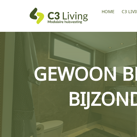
HOME
C3 LIV
GEWOON B
BIJZON