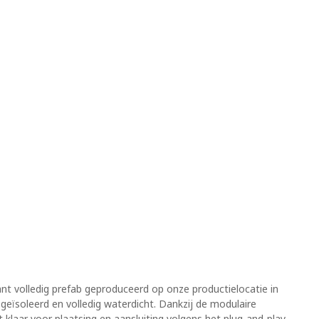
ant volledig prefab geproduceerd op onze productielocatie in
 geïsoleerd en volledig waterdicht. Dankzij de modulaire
klaar voor plaatsing en aansluiting volgens het plug‑and‑play